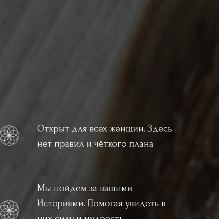
Открыт для всех женщин. Здесь
нет правил и чёткого плана
Мы пойдём за вашими
Историями. Помогая увидеть в
них силу и мудрость,