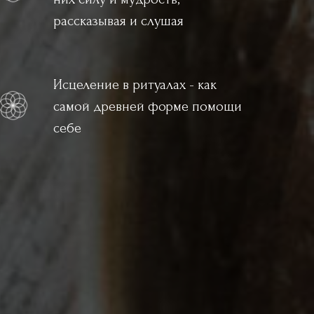
рассказывая и слушая
Исцеление в ритуалах - как
самой древней форме помощи
себе